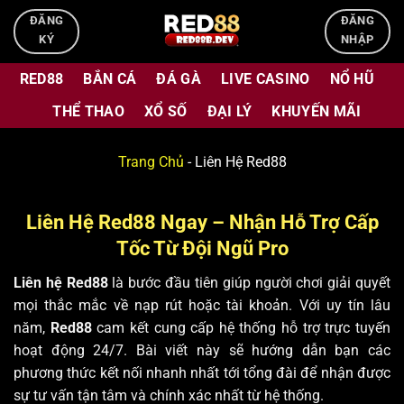
Bỏ
ĐĂNG
ĐĂNG
qua
KÝ
NHẬP
nội
dung
RED88
BẮN CÁ
ĐÁ GÀ
LIVE CASINO
NỔ HŨ
THỂ THAO
XỔ SỐ
ĐẠI LÝ
KHUYẾN MÃI
Trang Chủ
-
Liên Hệ Red88
Liên Hệ Red88 Ngay – Nhận Hỗ Trợ Cấp
Tốc Từ Đội Ngũ Pro
Liên hệ Red88
là bước đầu tiên giúp người chơi giải quyết
mọi thắc mắc về nạp rút hoặc tài khoản. Với uy tín lâu
năm,
Red88
cam kết cung cấp hệ thống hỗ trợ trực tuyến
hoạt động 24/7. Bài viết này sẽ hướng dẫn bạn các
phương thức kết nối nhanh nhất tới tổng đài để nhận được
sự tư vấn tận tâm và chính xác nhất từ hệ thống.