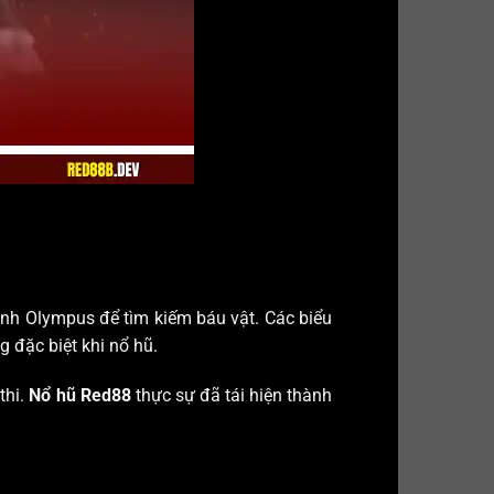
nh Olympus để tìm kiếm báu vật. Các biểu
 đặc biệt khi nổ hũ.
thi.
Nổ hũ Red88
thực sự đã tái hiện thành