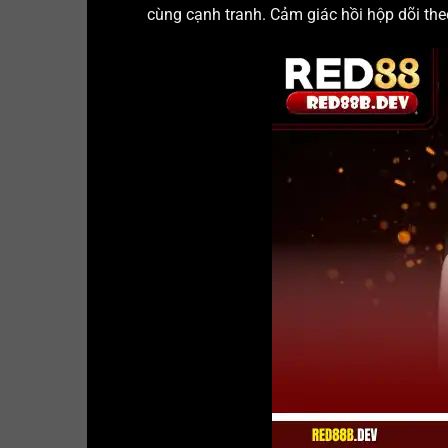
cùng cạnh tranh. Cảm giác hồi hộp dõi th