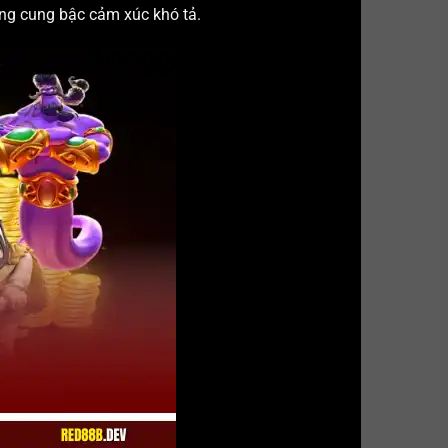
ững cung bậc cảm xúc khó tả.