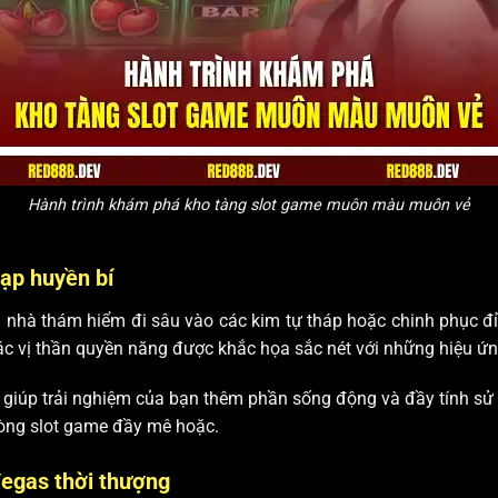
Hành trình khám phá kho tàng slot game muôn màu muôn vẻ
ạp huyền bí
 nhà thám hiểm đi sâu vào các kim tự tháp hoặc chinh phục đỉ
 vị thần quyền năng được khắc họa sắc nét với những hiệu ứng
giúp trải nghiệm của bạn thêm phần sống động và đầy tính sử 
òng slot game đầy mê hoặc.
Vegas thời thượng