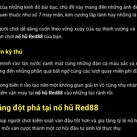
 của những kinh đô bài bạc, chủ đề này mang đến những ánh đ
 quen thuộc như số 7 may mắn, kim cương lấp lánh hay những lá
gười chơi dễ dàng cuốn theo vòng xoáy của sự thịnh vượng và
nh chơi
nổ hũ Red88
của bạn.
n kỳ thú
 mình vào làn nước xanh mát cùng những đàn cá màu sắc và r
g đến những phần quà bất ngờ cùng các lượt quay miễn phí đầy
ng biển rì rào tạo nên một không gian giải trí vô cùng nhẹ nh
kiếm vận may tại
nổ hũ Red88
vào những lúc rảnh rỗi.
ăng đột phá tại nổ hũ Red88
iúp người chơi kiểm soát ván đấu tốt hơn và gia tăng tỷ lệ nổ 
 mỗi ván cược thành một cơ hội đầu tư sinh lời thực thụ.