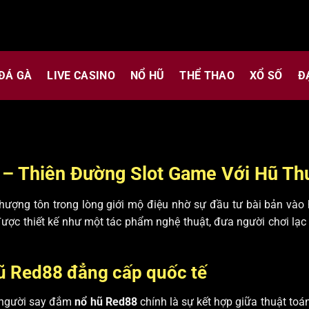
ĐÁ GÀ
LIVE CASINO
NỔ HŨ
THỂ THAO
XỔ SỐ
Đ
– Thiên Đường Slot Game Với Hũ Th
hượng tôn trong lòng giới mộ điệu nhờ sự đầu tư bài bản vào
ược thiết kế như một tác phẩm nghệ thuật, đưa người chơi lạc
hũ Red88 đẳng cấp quốc tế
u người say đắm
nổ hũ Red88
chính là sự kết hợp giữa thuật toán