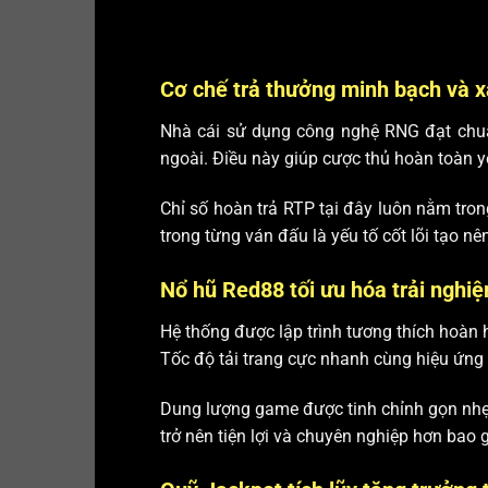
Cơ chế trả thưởng minh bạch và x
Nhà cái sử dụng công nghệ RNG đạt chuẩ
ngoài. Điều này giúp cược thủ hoàn toàn 
Chỉ số hoàn trả RTP tại đây luôn nằm trong
trong từng ván đấu là yếu tố cốt lõi tạo n
Nổ hũ Red88 tối ưu hóa trải nghiệ
Hệ thống được lập trình tương thích hoàn h
Tốc độ tải trang cực nhanh cùng hiệu ứng 
Dung lượng game được tinh chỉnh gọn nhẹ n
trở nên tiện lợi và chuyên nghiệp hơn bao 