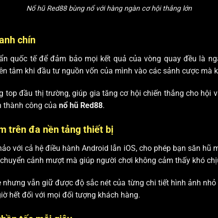
Nổ hũ Red88 bùng nổ với hàng ngàn cơ hội thắng lớn
anh chín
n quốc tế để đảm bảo mọi kết quả của vòng quay đều là ngẫ
yên tâm khi đầu tư nguồn vốn của mình vào các sảnh cược mà k
 top đầu thị trường, giúp gia tăng cơ hội chiến thắng cho hội v
ên thành công của
nổ hũ Red88
.
m trên đa nền tảng thiết bị
ảo với cả hệ điều hành Android lẫn iOS, cho phép bạn săn hũ mọ
chuyển cảnh mượt mà giúp người chơi không cảm thấy khó chịu v
hưng vẫn giữ được độ sắc nét của từng chi tiết hình ảnh nhỏ nh
giờ hết đối với mọi đối tượng khách hàng.