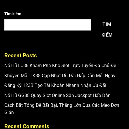
Tìm kiếm
TÌM
KIẾM
Recent Posts
Nổ Hũ LC88 Khám Phá Kho Slot Trực Tuyến Đa Chủ Đề
Khuyến Mãi TK88 Cập Nhật Ưu Đãi Hấp Dẫn Mỗi Ngày
Đăng Ký 123B Tạo Tài Khoản Nhanh Nhận Ưu Đãi
Nổ Hũ GG88 Quay Slot Online Săn Jackpot Hấp Dẫn
Cách Bắt Tổng Đề Bất Bại, Thắng Lớn Qua Các Mẹo Đơn
Giản
Recent Comments