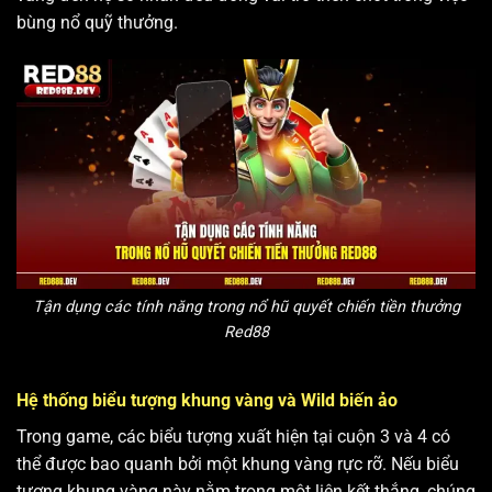
bùng nổ quỹ thưởng.
Tận dụng các tính năng trong nổ hũ quyết chiến tiền thưởng
Red88
Hệ thống biểu tượng khung vàng và Wild biến ảo
Trong game, các biểu tượng xuất hiện tại cuộn 3 và 4 có
thể được bao quanh bởi một khung vàng rực rỡ. Nếu biểu
tượng khung vàng này nằm trong một liên kết thắng, chúng